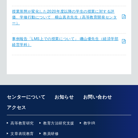
授業形態が変化した2020年度以降の学生の授業に対する評
価、学修行動について 横山真衣先生（高等教育開発センタ
ー）
事例報告「LMS上での授業について」 磯山優先生（経済学部
経営学科）
センターについて
お知らせ
お問い合わせ
アクセス
高等教育研究
教育方法研究支援
教学IR
文章表現教育
教員研修