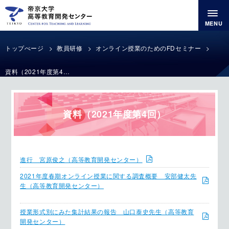
MENU
トップぺージ
教員研修
オンライン授業のためのFDセミナー
資料（2021年度第4回）
資料（2021年度第4回）
進行 宮原俊之（高等教育開発センター）
2021年度春期オンライン授業に関する調査概要 安部健太先
生（高等教育開発センター）
授業形式別にみた集計結果の報告 山口泰史先生（高等教育
開発センター）