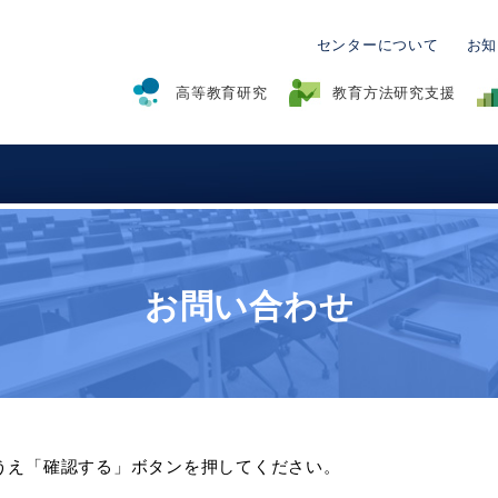
センターについて
お知
高等教育研究
教育方法研究支援
グラム
クト
育
ブラッシュアッププログラム
授業構成と動画サンプル
SCOTプログラム
授業収録
学生調査
ティーチン
教育関係共同利用拠点事業(2015年度-2021年
ター紀要）
コンサルティング
オンライン授業のためのFDセミナー
リンク集
度)
お問い合わせ
うえ「確認する」ボタンを押してください。