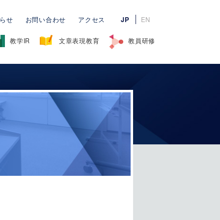
らせ
お問い合わせ
アクセス
JP
EN
教学IR
文章表現教育
教員研修
研修コンセプト～組織的な知の創造について
グ・ポートフォリオ研修
FDフォーラム
調査結果報告
相談デスク
学習支援
International Collaboration
申請書等（学内向け）
eラーニングシステム
～
その他