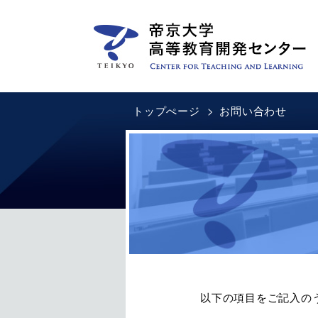
トップぺージ
お問い合わせ
教育方法研究支援
高等教育研究
教員研修
教学IR
新任教員研修プロ
SoTLプロジェ
文章表現教
活動計画
TNec
CTLフォーラム（セン
以下の項目をご記入の