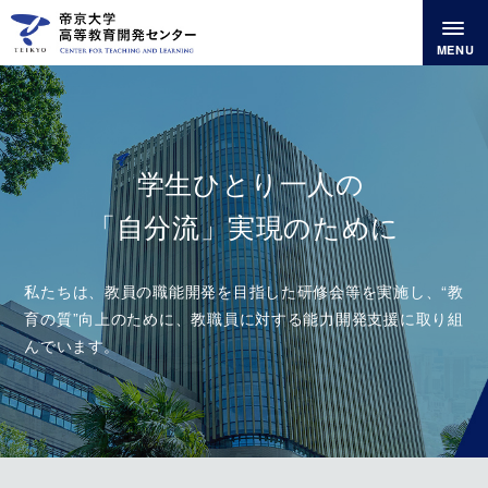
MENU
学生ひとり一人の
「自分流」実現のために
私たちは、教員の職能開発を目指した研修会等を実施し、
“教
育の質”向上のために、教職員に対する能力開発支援に取り組
んでいます。