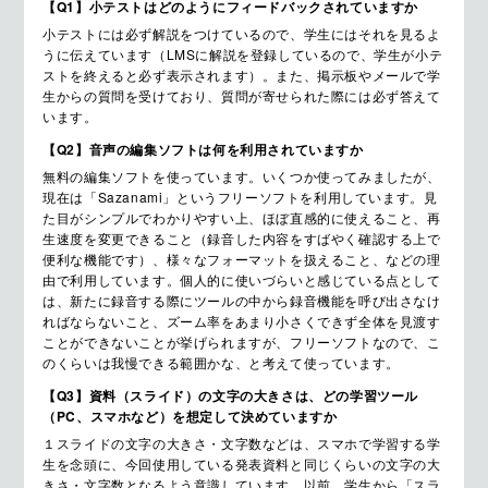
【Q1】小テストはどのようにフィードバックされていますか
小テストには必ず解説をつけているので、学生にはそれを見るよ
うに伝えています（LMSに解説を登録しているので、学生が小テ
ストを終えると必ず表示されます）。また、掲示板やメールで学
生からの質問を受けており、質問が寄せられた際には必ず答えて
います。
【Q2】音声の編集ソフトは何を利用されていますか
無料の編集ソフトを使っています。いくつか使ってみましたが、
現在は「Sazanami」というフリーソフトを利用しています。見
た目がシンプルでわかりやすい上、ほぼ直感的に使えること、再
生速度を変更できること（録音した内容をすばやく確認する上で
便利な機能です）、様々なフォーマットを扱えること、などの理
由で利用しています。個人的に使いづらいと感じている点として
は、新たに録音する際にツールの中から録音機能を呼び出さなけ
ればならないこと、ズーム率をあまり小さくできず全体を見渡す
ことができないことが挙げられますが、フリーソフトなので、こ
のくらいは我慢できる範囲かな、と考えて使っています。
【Q3】資料（スライド）の文字の大きさは、どの学習ツール
（PC、スマホなど）を想定して決めていますか
１スライドの文字の大きさ・文字数などは、スマホで学習する学
生を念頭に、今回使用している発表資料と同じくらいの文字の大
きさ・文字数となるよう意識しています。以前、学生から「スラ