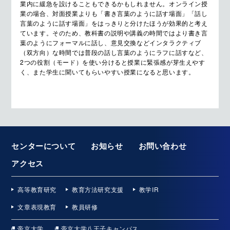
業内に緩急を設けることもできるかもしれません。オンライン授
業の場合、対面授業よりも「書き言葉のように話す場面」「話し
言葉のように話す場面」をはっきりと分けたほうが効果的と考え
ています。そのため、教科書の説明や講義の時間ではより書き言
葉のようにフォーマルに話し、意見交換などインタラクティブ
（双方向）な時間では普段の話し言葉のようにラフに話すなど、
2つの役割（モード）を使い分けると授業に緊張感が芽生えやす
く、また学生に聞いてもらいやすい授業になると思います。
センターについて
お知らせ
お問い合わせ
アクセス
高等教育研究
教育方法研究支援
教学IR
文章表現教育
教員研修
帝京大学
帝京大学八王子キャンパス