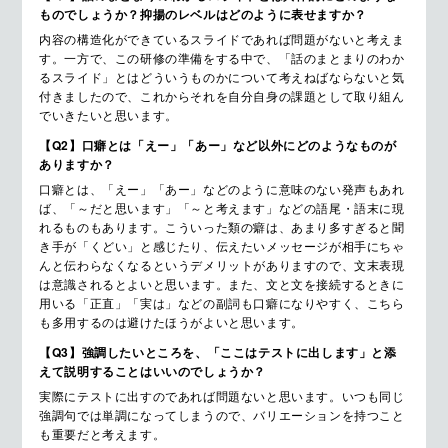
ものでしょうか？抑揚のレベルはどのように表せますか？
内容の構造化ができているスライドであれば問題がないと考えま
す。一方で、この研修の準備をする中で、「話のまとまりのわか
るスライド」とはどういうものかについて考えねばならないと気
付きましたので、これからそれを自分自身の課題として取り組ん
でいきたいと思います。
【Q2】口癖とは「えー」「あー」など以外にどのようなものが
ありますか？
口癖とは、「えー」「あー」などのように意味のない発声もあれ
ば、「～だと思います」「～と考えます」などの語尾・語末に現
れるものもあります。こういった類の癖は、あまり多すぎると聞
き手が「くどい」と感じたり、伝えたいメッセージが相手にちゃ
んと伝わらなくなるというデメリットがありますので、文末表現
は意識されるとよいと思います。また、文と文を接続するときに
用いる「正直」「実は」などの副詞も口癖になりやすく、こちら
も多用するのは避けたほうがよいと思います。
【Q3】強調したいところを、「ここはテストに出します」と添
えて説明することはいいのでしょうか？
実際にテストに出すのであれば問題ないと思います。いつも同じ
強調句では単調になってしまうので、バリエーションを持つこと
も重要だと考えます。