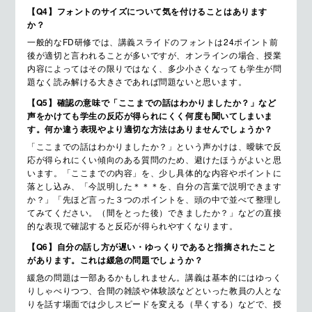
【Q4】フォントのサイズについて気を付けることはあります
か？
一般的なFD研修では、講義スライドのフォントは24ポイント前
後が適切と言われることが多いですが、オンラインの場合、授業
内容によってはその限りではなく、多少小さくなっても学生が問
題なく読み解ける大きさであれば問題ないと思います。
【Q5】確認の意味で「ここまでの話はわかりましたか？」など
声をかけても学生の反応が得られにくく何度も聞いてしまいま
す。何か違う表現やより適切な方法はありませんでしょうか？
「ここまでの話はわかりましたか？」という声かけは、曖昧で反
応が得られにくい傾向のある質問のため、避けたほうがよいと思
います。「ここまでの内容」を、少し具体的な内容やポイントに
落とし込み、「今説明した＊＊＊を、自分の言葉で説明できます
か？」「先ほど言った３つのポイントを、頭の中で並べて整理し
てみてください。（間をとった後）できましたか？」などの直接
的な表現で確認すると反応が得られやすくなります。
【Q6】自分の話し方が遅い・ゆっくりであると指摘されたこと
があります。これは緩急の問題でしょうか？
緩急の問題は一部あるかもしれません。講義は基本的にはゆっく
りしゃべりつつ、合間の雑談や体験談などといった教員の人とな
りを話す場面では少しスピードを変える（早くする）などで、授