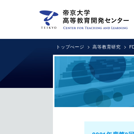
トップぺージ
高等教育研究
F
教育方法研究支援
高等教育研究
教員研修
教学IR
新任教員研修プロ
SoTLプロジェ
文章表現教
活動計画
TNec
CTLフォーラム（セン