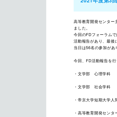
2021年度第3
高等教育開発センター主
ました。
今回のFDフォーラムで
活動報告があり、最後
当日は56名の参加が
今回、FD活動報告を
・文学部 心理学科 
発表者：近藤
・文学部 社会学科 
発表者：吉野
・帝京大学短期大学人
発表者：中
・高等教育開発センタ