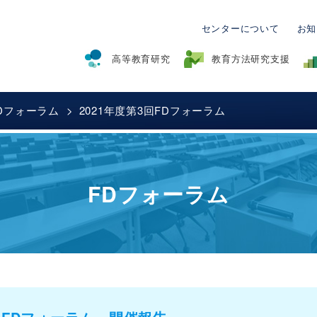
センターについて
お知
高等教育研究
教育方法研究支援
Dフォーラム
2021年度第3回FDフォーラム
グラム
クト
育
ブラッシュアッププログラム
授業構成と動画サンプル
SCOTプログラム
授業収録
学生調査
ティーチン
教育関係共同利用拠点事業(2015年度-2021年
ター紀要）
コンサルティング
オンライン授業のためのFDセミナー
リンク集
度)
FDフォーラム