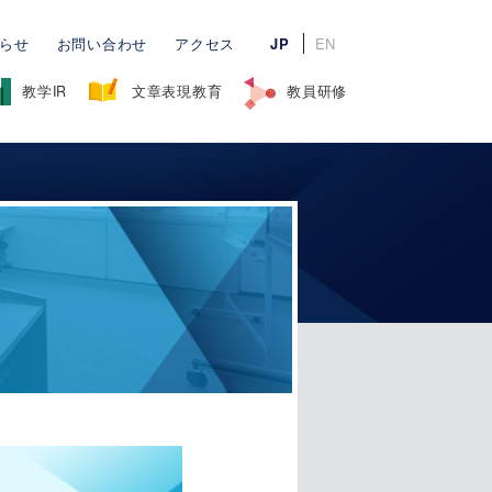
らせ
お問い合わせ
アクセス
JP
EN
教学IR
文章表現教育
教員研修
研修コンセプト～組織的な知の創造について
グ・ポートフォリオ研修
FDフォーラム
調査結果報告
相談デスク
学習支援
International Collaboration
申請書等（学内向け）
eラーニングシステム
～
その他