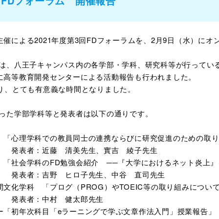
回FDフォーラム
開催報告
催による2021年度第3回FDフォーラムを、2月9日（水）に
は、八王子キャンパス内の各学部・学科、研究科等が行っている
に高等教育開発センターによる活動報告も行われました。
あり、とても有意義な時間となりました。
行った学部学科等と発表者は以下の通りです。
「心理学科での教員同士の連携ならびに研究促進のための取り
 清美先生、實吉 綾子先生
「社会学科のFD勉強会紹介 ──『大学におけるネット炎上』
 ヒロ子先生、中谷 直司先生
間文化学科 「プログ（PROG）やTOEIC等の取り組みに
村 健太郎先生
ー「初年次科目「eラーニングで学ぶ文章作法入門」授業報告」